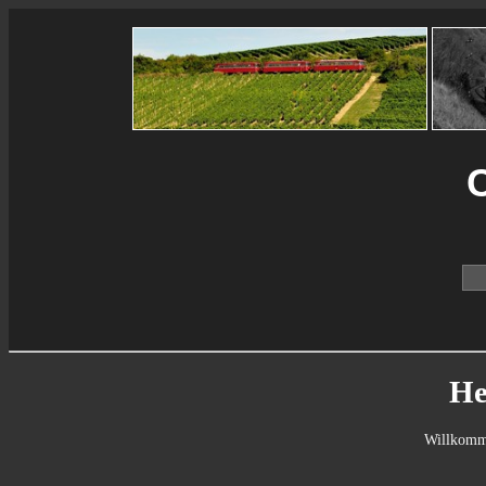
C
He
Willkomme