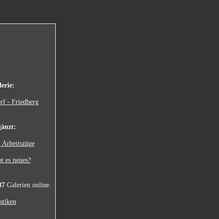
erie:
rf - Friedberg
änzt:
 Arbeitszüge
t es neues?
87
Galerien online.
stiken