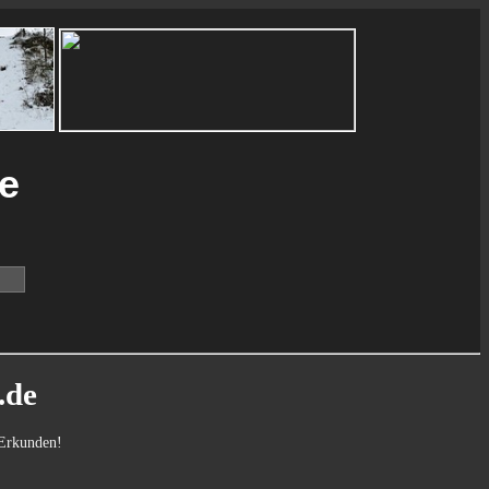
ie
.de
 Erkunden!