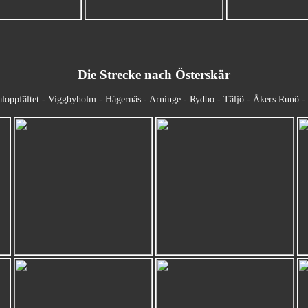
Die Strecke nach Österskär
loppfältet - Viggbyholm - Hägernäs - Arninge - Rydbo - Täljö - Åkers Runö - 